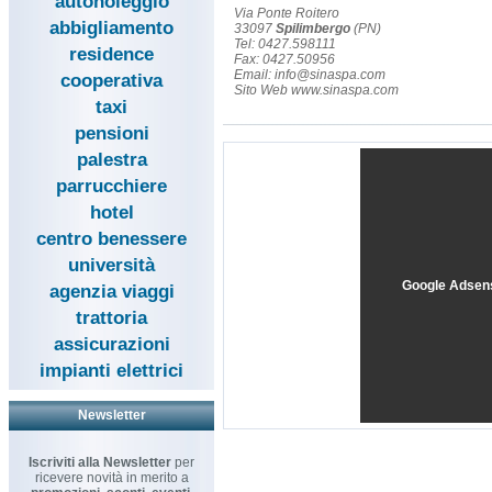
autonoleggio
Via Ponte Roitero
abbigliamento
33097
Spilimbergo
(PN)
Tel: 0427.598111
residence
Fax: 0427.50956
Email: info@sinaspa.com
cooperativa
Sito Web www.sinaspa.com
taxi
pensioni
palestra
parrucchiere
hotel
centro benessere
università
Google Adsen
agenzia viaggi
trattoria
assicurazioni
impianti elettrici
Newsletter
Iscriviti alla Newsletter
per
ricevere novità in merito a