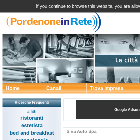
Sina Auto Spa a Sp
If you continue to browse this website, you are allow
Home
Canali
Trova Imprese
Ricerche Frequenti
Google Adsen
affitti
ristoranti
estetista
Sina Auto Spa
bed and breakfast