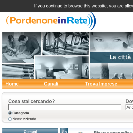
Ricerca impre
If you continue to browse this website, you are allow
Home
Canali
Trova Imprese
Cosa stai cercando?
Do
Categoria
Nome Azienda
Comuni
Ricerca geografica