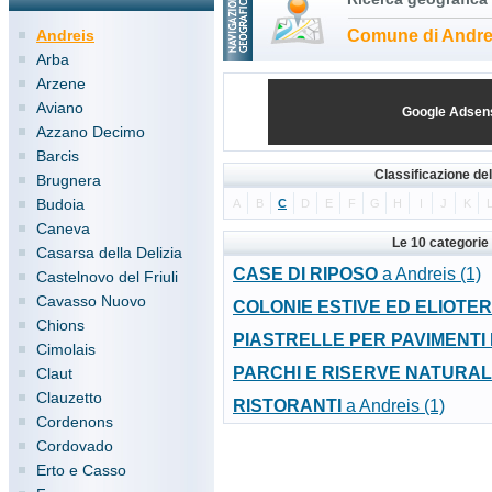
Andreis
Comune di Andre
Arba
Arzene
Aviano
Google Adsen
Azzano Decimo
Barcis
Classificazione de
Brugnera
Budoia
A
B
C
D
E
F
G
H
I
J
K
Caneva
Le 10 categorie
Casarsa della Delizia
CASE DI RIPOSO
a Andreis (1)
Castelnovo del Friuli
Cavasso Nuovo
COLONIE ESTIVE ED ELIOTE
Chions
PIASTRELLE PER PAVIMENTI 
Cimolais
PARCHI E RISERVE NATURAL
Claut
Clauzetto
RISTORANTI
a Andreis (1)
Cordenons
Cordovado
Erto e Casso