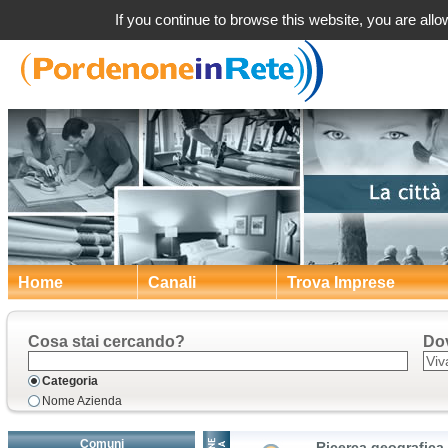
Ricerca impre
If you continue to browse this website, you are allow
Home
Canali
Trova Imprese
Cosa stai cercando?
Do
Categoria
Nome Azienda
Comuni
Ricerca geografica