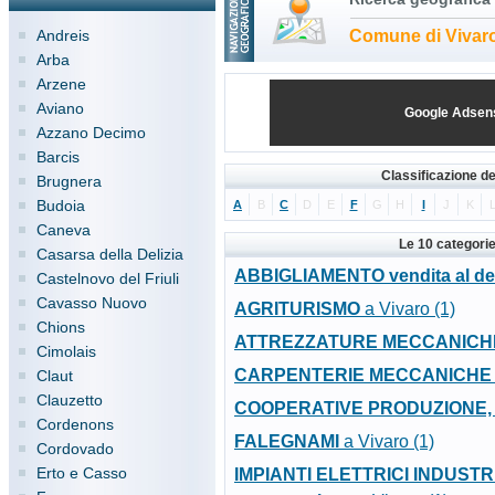
Andreis
Comune di Vivar
Arba
Arzene
Aviano
Google Adsen
Azzano Decimo
Barcis
Classificazione de
Brugnera
Budoia
A
B
C
D
E
F
G
H
I
J
K
Caneva
Le 10 categorie
Casarsa della Delizia
ABBIGLIAMENTO vendita al det
Castelnovo del Friuli
Cavasso Nuovo
AGRITURISMO
a Vivaro (1)
Chions
ATTREZZATURE MECCANICH
Cimolais
CARPENTERIE MECCANICHE
Claut
Clauzetto
COOPERATIVE PRODUZIONE, 
Cordenons
FALEGNAMI
a Vivaro (1)
Cordovado
Erto e Casso
IMPIANTI ELETTRICI INDUSTRIAL