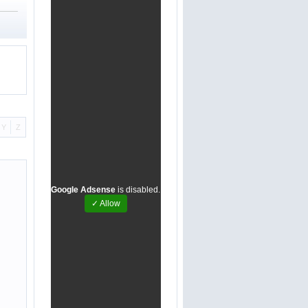
Y
Z
Google Adsense
is disabled.
✓ Allow