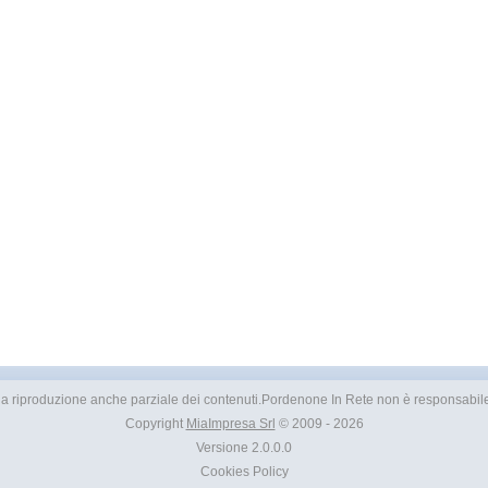
etata la riproduzione anche parziale dei contenuti.Pordenone In Rete non è responsabile d
Copyright
MiaImpresa Srl
© 2009 - 2026
Versione 2.0.0.0
Cookies Policy