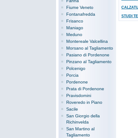
Fanna
Fiume Veneto
CALZATUR
Fontanafredda
STUDI TE
Frisanco
Maniago
Meduno
Montereale Valcellina
Morsano al Tagliamento
Pasiano di Pordenone
Pinzano al Tagliamento
Polcenigo
Porcia
Pordenone
Prata di Pordenone
Pravisdomini
Roveredo in Piano
Sacile
San Giorgio della
Richinvelda
San Martino al
Tagliamento