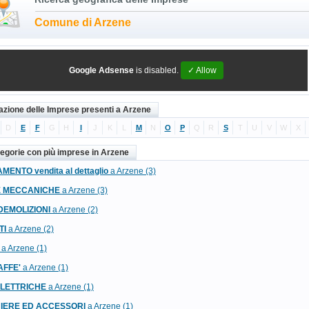
Comune di Arzene
Google Adsense
is disabled.
✓ Allow
azione delle Imprese presenti a Arzene
D
E
F
G
H
I
J
K
L
M
N
O
P
Q
R
S
T
U
V
W
X
tegorie con più imprese in Arzene
MENTO vendita al dettaglio
a Arzene (3)
E MECCANICHE
a Arzene (3)
DEMOLIZIONI
a Arzene (2)
TI
a Arzene (2)
a Arzene (1)
AFFE'
a Arzene (1)
LETTRICHE
a Arzene (1)
IERE ED ACCESSORI
a Arzene (1)