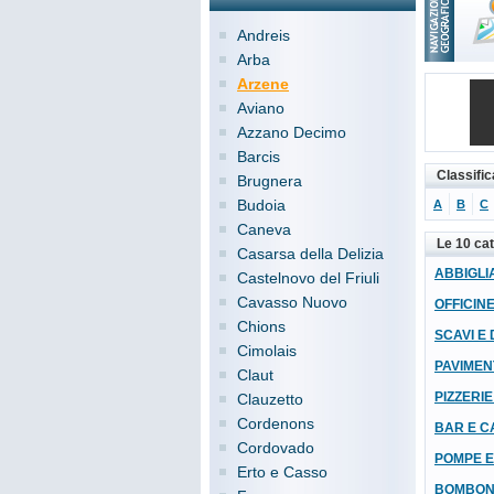
Andreis
Arba
Arzene
Aviano
Azzano Decimo
Barcis
Classific
Brugnera
Budoia
A
B
C
Caneva
Le 10 ca
Casarsa della Delizia
ABBIGLIA
Castelnovo del Friuli
Cavasso Nuovo
OFFICIN
Chions
SCAVI E 
Cimolais
PAVIMEN
Claut
PIZZERIE
Clauzetto
Cordenons
BAR E C
Cordovado
POMPE E
Erto e Casso
BOMBON