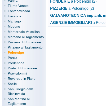
Fanna
FONDERIE
a Polcenigo (2)
Fiume Veneto
PIZZERIE
a Polcenigo (2)
Fontanafredda
GALVANOTECNICA impianti, mac
Frisanco
Maniago
AGENZIE IMMOBILIARI
a Polcen
Meduno
Montereale Valcellina
Morsano al Tagliamento
Pasiano di Pordenone
Pinzano al Tagliamento
Polcenigo
Porcia
Pordenone
Prata di Pordenone
Pravisdomini
Roveredo in Piano
Sacile
San Giorgio della
Richinvelda
San Martino al
Tagliamento