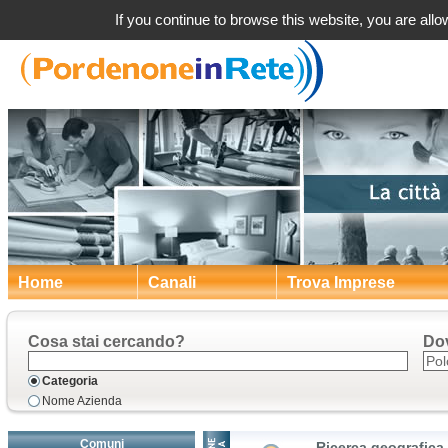
Ricerca impres
If you continue to browse this website, you are allow
Home
Canali
Trova Imprese
Cosa stai cercando?
Do
Categoria
Nome Azienda
Comuni
Ricerca geografica