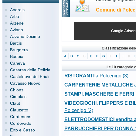
Andreis
Comune di Polce
Arba
Arzene
Aviano
Google Adsen
Azzano Decimo
Barcis
Classificazione del
Brugnera
Budoia
A
B
C
D
E
F
G
H
I
J
K
Caneva
Le 10 categorie 
Casarsa della Delizia
RISTORANTI
a Polcenigo (3)
Castelnovo del Friuli
Cavasso Nuovo
CARPENTERIE METALLICHE
a
Chions
STAMPI, MASCHERE E FERRI
Cimolais
VIDEOGIOCHI, FLIPPERS E BIL
Claut
Clauzetto
Polcenigo (2)
Cordenons
ELETTRODOMESTICI vendita al
Cordovado
PARRUCCHIERI PER DONNA
a
Erto e Casso